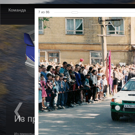
Команда
Новости
Партнеры
Фото
Видео
7
из
86
Из прошлых лет. Денисов.
Из прошлых лет. Денисов.