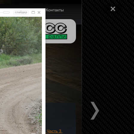
ам
Документы
Контакты
слайдер
оальбомы
Фотоальбом
Нордшляйфе. Часть 3.