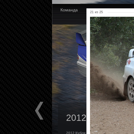
Команда
Новости
Партнер
21
из
25
2012 Кубок. Пск
2012 Кубок. Псков.