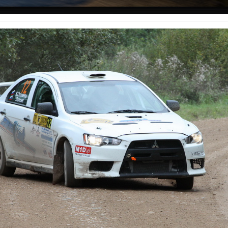
ы
Фото
Видео
Услуги
Распродажа
Спонсор
Фот
ов.