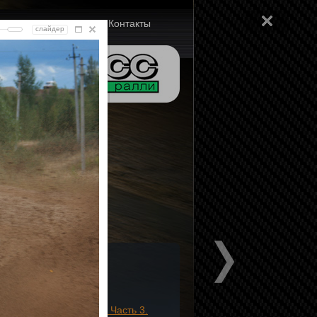
ам
Документы
Контакты
слайдер
оальбомы
Фотоальбом
Нордшляйфе. Часть 3.