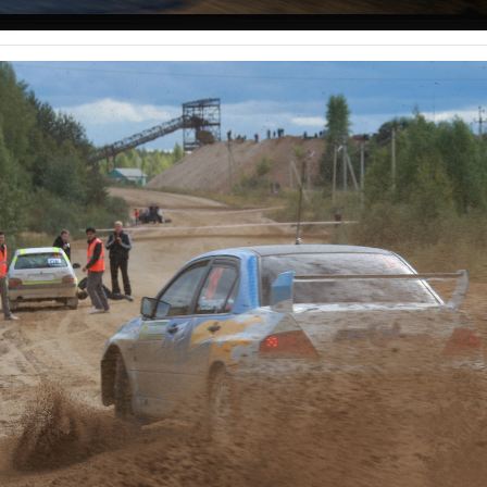
ы
Фото
Видео
Услуги
Распродажа
Спонсор
Фот
. Лехавичус / Якимчик