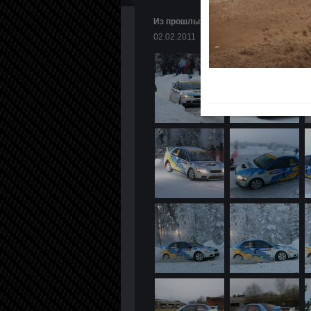
Из прошлых лет. Лехавичус / Якимчик
02.02.2011