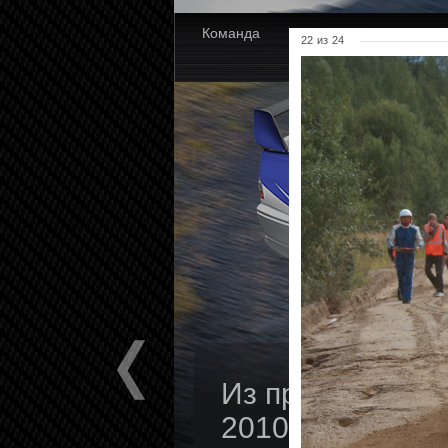
Команда
Новости
Партнер
22
из
24
Из прошлых лет
2010г.