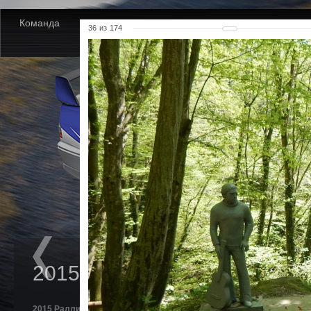
Команда
Новости
Партнеры
Фото
Видео
36
из
174
2015 Ралли Сочи. Кубок
2015 Ралли Сочи. Кубок