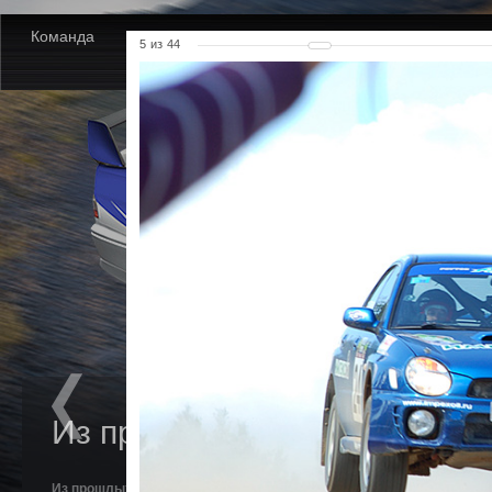
Команда
Новости
Партнеры
Фото
Видео
5
из
44
Из прошлых лет. Мурадьян.
Из прошлых лет. Мурадьян.