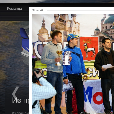
Команда
Новости
Партнеры
Фото
Видео
39
из
44
Из прошлых лет. Мурадьян.
Из прошлых лет. Мурадьян.