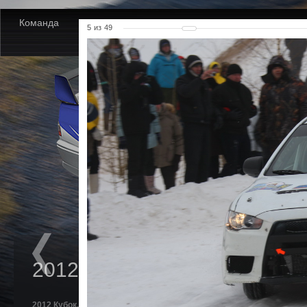
Команда
Новости
Партнеры
Фото
Видео
5
из
49
2012 Кубок. Золотые Купола
2012 Кубок. Золотые Купола