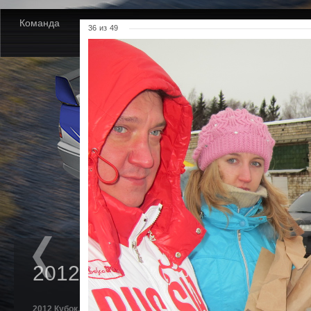
Команда
Новости
Партнеры
Фото
Видео
36
из
49
2012 Кубок. Золотые Купола
2012 Кубок. Золотые Купола